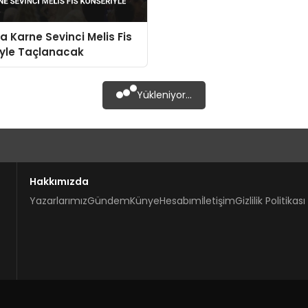
a Karne Sevinci Melis Fis
iyle Taçlanacak
Yükleniyor...
Hakkımızda
Yazarlarımız
Gündem
Künye
Hesabım
İletişim
Gizlilik Politikası