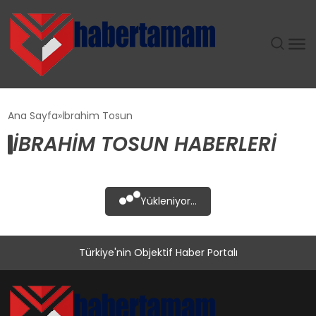
GÜNDEM
Ana Sayfa
İbrahim Tosun
İBRAHIM TOSUN HABERLERI
TEKNOLOJI
SPOR
Yükleniyor...
SAĞLIK
Türkiye'nin Objektif Haber Portalı
EKONOMI
MAGAZIN