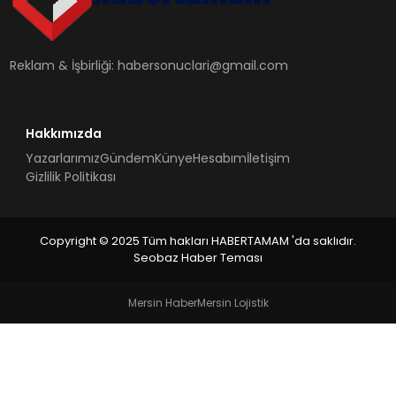
SIYASET
EĞITIM
Reklam & İşbirliği:
habersonuclari@gmail.com
YAŞAM
Hakkımızda
Yazarlarımız
Gündem
Künye
Hesabım
İletişim
Gizlilik Politikası
Copyright © 2025 Tüm hakları HABERTAMAM 'da saklıdır.
Seobaz Haber Teması
Mersin Haber
Mersin Lojistik