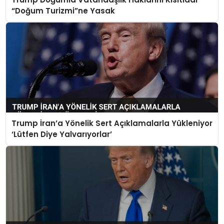
SIYASET
“Doğum Turizmi”ne Yasak
EĞITIM
YAŞAM
Trump İran’a Yönelik Sert Açıklamalarla Yükleniyor
‘Lütfen Diye Yalvarıyorlar’