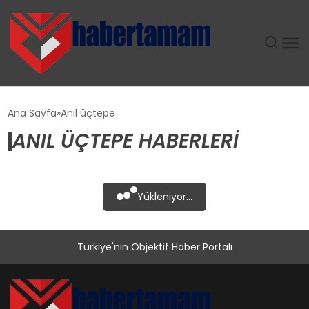
GÜNDEM
Ana Sayfa
Anıl üçtepe
ANIL ÜÇTEPE HABERLERI
TEKNOLOJI
SPOR
Yükleniyor...
SAĞLIK
Türkiye'nin Objektif Haber Portalı
EKONOMI
MAGAZIN