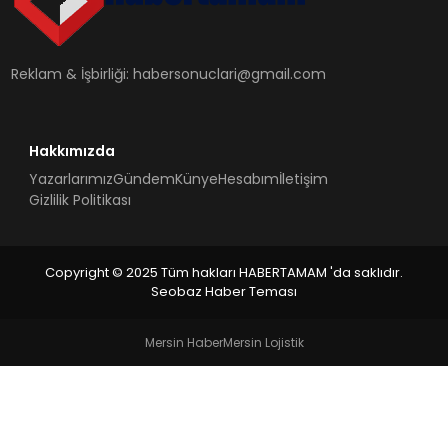
SIYASET
EĞITIM
Reklam & İşbirliği:
habersonuclari@gmail.com
YAŞAM
Hakkımızda
Yazarlarımız
Gündem
Künye
Hesabım
İletişim
Gizlilik Politikası
Copyright © 2025 Tüm hakları HABERTAMAM 'da saklıdır.
Seobaz Haber Teması
Mersin Haber
Mersin Lojistik