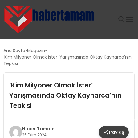
GÜNDEM
Ana Sayfa
Magazin
‘Kim Milyoner Olmak İster’ Yarışmasında Oktay Kaynarca’nın
TEKNOLOJI
Tepkisi
SPOR
‘Kim Milyoner Olmak İster’
Yarışmasında Oktay Kaynarca’nın
SAĞLIK
Tepkisi
EKONOMI
MAGAZIN
Haber Tamam
Paylaş
26 Ekim 2024