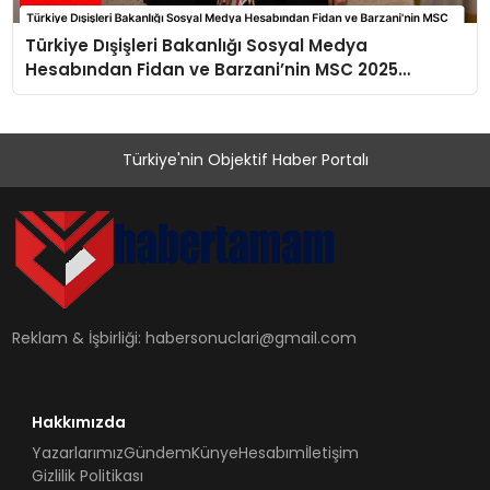
Türkiye Dışişleri Bakanlığı Sosyal Medya
Hesabından Fidan ve Barzani’nin MSC 2025
Buluşması Paylaşıldı
Türkiye'nin Objektif Haber Portalı
Reklam & İşbirliği:
habersonuclari@gmail.com
Hakkımızda
Yazarlarımız
Gündem
Künye
Hesabım
İletişim
Gizlilik Politikası