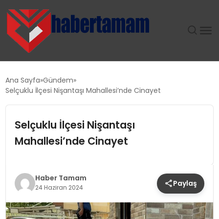
GÜNDEM
Ana Sayfa
Gündem
Selçuklu İlçesi Nişantaşı Mahallesi’nde Cinayet
TEKNOLOJI
Selçuklu İlçesi Nişantaşı
SPOR
Mahallesi’nde Cinayet
SAĞLIK
EKONOMI
Haber Tamam
Paylaş
24 Haziran 2024
MAGAZIN