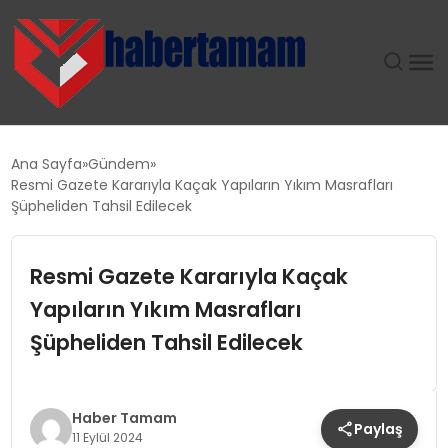
GÜNDEM
Ana Sayfa
Gündem
Resmi Gazete Kararıyla Kaçak Yapıların Yıkım Masrafları
TEKNOLOJI
Şüpheliden Tahsil Edilecek
SPOR
Resmi Gazete Kararıyla Kaçak
Yapıların Yıkım Masrafları
SAĞLIK
Şüpheliden Tahsil Edilecek
EKONOMI
MAGAZIN
Haber Tamam
Paylaş
11 Eylül 2024