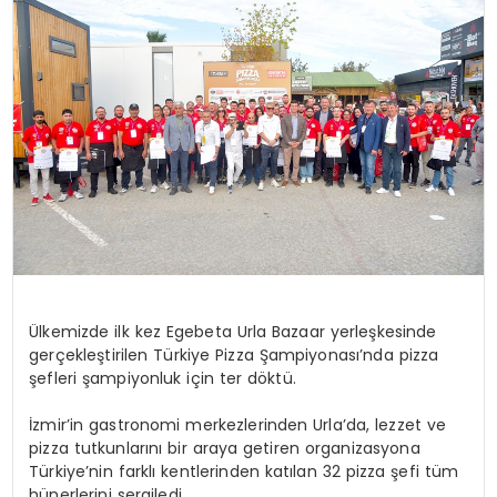
SIYASET
EĞITIM
YAŞAM
Ülkemizde ilk kez Egebeta Urla Bazaar yerleşkesinde
gerçekleştirilen Türkiye Pizza Şampiyonası’nda pizza
şefleri şampiyonluk için ter döktü.
İzmir’in gastronomi merkezlerinden Urla’da, lezzet ve
pizza tutkunlarını bir araya getiren organizasyona
Türkiye’nin farklı kentlerinden katılan 32 pizza şefi tüm
hünerlerini sergiledi.