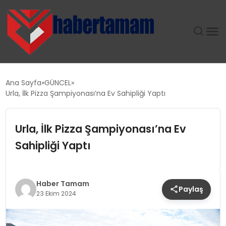
GÜNDEM
Ana Sayfa
GÜNCEL
Urla, İlk Pizza Şampiyonası’na Ev Sahipliği Yaptı
TEKNOLOJI
Urla, İlk Pizza Şampiyonası’na Ev
SPOR
Sahipliği Yaptı
SAĞLIK
EKONOMI
Haber Tamam
Paylaş
23 Ekim 2024
MAGAZIN