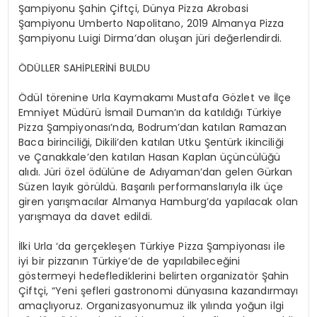
Şampiyonu Şahin Çiftçi, Dünya Pizza Akrobasi
Şampiyonu Umberto Napolitano, 2019 Almanya Pizza
Şampiyonu Luigi Dirma’dan oluşan jüri değerlendirdi.
ÖDÜLLER SAHİPLERİNİ BULDU
Ödül törenine Urla Kaymakamı Mustafa Gözlet ve İlçe
Emniyet Müdürü İsmail Duman’ın da katıldığı Türkiye
Pizza Şampiyonası’nda, Bodrum’dan katılan Ramazan
Baca birinciliği, Dikili’den katılan Utku Şentürk ikinciliği
ve Çanakkale’den katılan Hasan Kaplan üçüncülüğü
alıdı. Jüri özel ödülüne de Adıyaman’dan gelen Gürkan
Süzen layık görüldü. Başarılı performanslarıyla ilk üçe
giren yarışmacılar Almanya Hamburg’da yapılacak olan
yarışmaya da davet edildi.
İlki Urla ‘da gerçekleşen Türkiye Pizza Şampiyonası ile
iyi bir pizzanın Türkiye’de de yapılabileceğini
göstermeyi hedeflediklerini belirten organizatör Şahin
Çiftçi, “Yeni şefleri gastronomi dünyasına kazandırmayı
amaçlıyoruz. Organizasyonumuz ilk yılında yoğun ilgi