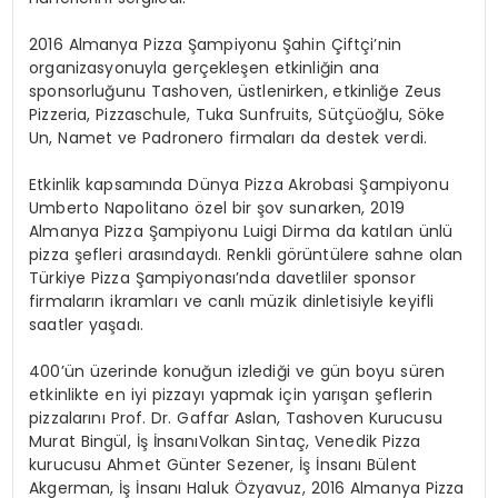
2016 Almanya Pizza Şampiyonu Şahin Çiftçi’nin
organizasyonuyla gerçekleşen etkinliğin ana
sponsorluğunu Tashoven, üstlenirken, etkinliğe Zeus
Pizzeria, Pizzaschule, Tuka Sunfruits, Sütçüoğlu, Söke
Un, Namet ve Padronero firmaları da destek verdi.
Etkinlik kapsamında Dünya Pizza Akrobasi Şampiyonu
Umberto Napolitano özel bir şov sunarken, 2019
Almanya Pizza Şampiyonu Luigi Dirma da katılan ünlü
pizza şefleri arasındaydı. Renkli görüntülere sahne olan
Türkiye Pizza Şampiyonası’nda davetliler sponsor
firmaların ikramları ve canlı müzik dinletisiyle keyifli
saatler yaşadı.
400’ün üzerinde konuğun izlediği ve gün boyu süren
etkinlikte en iyi pizzayı yapmak için yarışan şeflerin
pizzalarını Prof. Dr. Gaffar Aslan, Tashoven Kurucusu
Murat Bingül, İş İnsanıVolkan Sintaç, Venedik Pizza
kurucusu Ahmet Günter Sezener, İş İnsanı Bülent
Akgerman, İş İnsanı Haluk Özyavuz, 2016 Almanya Pizza