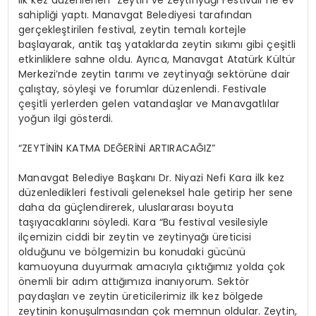
ilk kez düzenlenen “Zeytin ve Zeytinyağı Festivali”ne ev
sahipliği yaptı. Manavgat Belediyesi tarafından
gerçekleştirilen festival, zeytin temalı kortejle
başlayarak, antik taş yataklarda zeytin sıkımı gibi çeşitli
etkinliklere sahne oldu. Ayrıca, Manavgat Atatürk Kültür
Merkezi’nde zeytin tarımı ve zeytinyağı sektörüne dair
çalıştay, söyleşi ve forumlar düzenlendi. Festivale
çeşitli yerlerden gelen vatandaşlar ve Manavgatlılar
yoğun ilgi gösterdi.
“ZEYTİNİN KATMA DEĞERİNİ ARTIRACAĞIZ”
Manavgat Belediye Başkanı Dr. Niyazi Nefi Kara ilk kez
düzenledikleri festivali geleneksel hale getirip her sene
daha da güçlendirerek, uluslararası boyuta
taşıyacaklarını söyledi. Kara “Bu festival vesilesiyle
ilçemizin ciddi bir zeytin ve zeytinyağı üreticisi
olduğunu ve bölgemizin bu konudaki gücünü
kamuoyuna duyurmak amacıyla çıktığımız yolda çok
önemli bir adım attığımıza inanıyorum. Sektör
paydaşları ve zeytin üreticilerimiz ilk kez bölgede
zeytinin konuşulmasından çok memnun oldular. Zeytin,