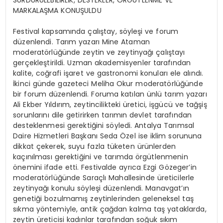
SÜRDÜRÜLEBİLİRLİK, DESTEKLER, ÖRGÜTLENME VE
MARKALAŞMA KONUŞULDU
Festival kapsamında çalıştay, söyleşi ve forum
düzenlendi. Tarım yazarı Mine Ataman
moderatörlüğünde zeytin ve zeytinyağı çalıştayı
gerçekleştirildi. Uzman akademisyenler tarafından
kalite, coğrafi işaret ve gastronomi konuları ele alındı.
İkinci günde gazeteci Meliha Okur moderatörlüğünde
bir forum düzenlendi. Foruma katılan ünlü tarım yazarı
Ali Ekber Yıldırım, zeytincilikteki üretici, işgücü ve tağşiş
sorunlarını dile getirirken tarımın devlet tarafından
desteklenmesi gerektiğini söyledi. Antalya Tarımsal
Daire Hizmetleri Başkanı Seda Özel ise iklim sorununa
dikkat çekerek, suyu fazla tüketen ürünlerden
kaçınılması gerektiğini ve tarımda örgütlenmenin
önemini ifade etti. Festivalde ayrıca Ezgi Gözeger’in
moderatörlüğünde Saraçlı Mahallesinde üreticilerle
zeytinyağı konulu söyleşi düzenlendi. Manavgat’ın
genetiği bozulmamış zeytinlerinden geleneksel taş
sıkma yöntemiyle, antik çağdan kalma taş yataklarda,
zeytin üreticisi kadınlar tarafından soğuk sıkım