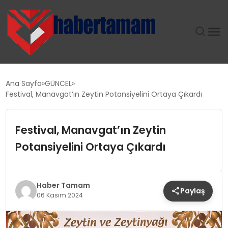
GÜNDEM
Ana Sayfa
GÜNCEL
Festival, Manavgat’ın Zeytin Potansiyelini Ortaya Çıkardı
TEKNOLOJI
Festival, Manavgat’ın Zeytin
SPOR
Potansiyelini Ortaya Çıkardı
SAĞLIK
EKONOMI
Haber Tamam
Paylaş
06 Kasım 2024
MAGAZIN