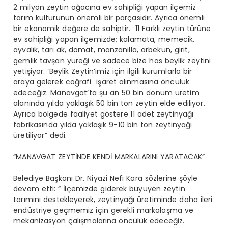
2 milyon zeytin ağacına ev sahipliği yapan ilçemiz
tarım kültürünün önemli bir parçasıdır. Ayrıca önemli
bir ekonomik değere de sahiptir. 11 Farklı zeytin türüne
ev sahipliği yapan ilçemizde; kalamata, memecik,
ayvalık, tarı ak, domat, manzanilla, arbekün, girit,
gemlik tavşan yüreği ve sadece bize has beylik zeytini
yetişiyor. ‘Beylik Zeytin’imiz için ilgili kurumlarla bir
araya gelerek coğrafi işaret alınmasına öncülük
edeceğiz. Manavgat’ta şu an 50 bin dönüm üretim
alanında yılda yaklaşık 50 bin ton zeytin elde ediliyor.
Ayrıca bölgede faaliyet göstere 11 adet zeytinyağı
fabrikasında yılda yaklaşık 9-10 bin ton zeytinyağı
üretiliyor” dedi.
“MANAVGAT ZEYTİNDE KENDİ MARKALARINI YARATACAK”
Belediye Başkanı Dr. Niyazi Nefi Kara sözlerine şöyle
devam etti: “ İlçemizde giderek büyüyen zeytin
tarımını destekleyerek, zeytinyağı üretiminde daha ileri
endüstriye geçmemiz için gerekli markalaşma ve
mekanizasyon çalışmalarına öncülük edeceğiz.