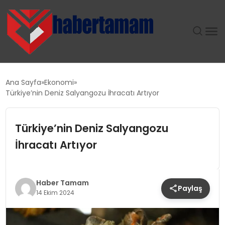
GÜNDEM
Ana Sayfa
Ekonomi
Türkiye’nin Deniz Salyangozu İhracatı Artıyor
TEKNOLOJI
Türkiye’nin Deniz Salyangozu
SPOR
İhracatı Artıyor
SAĞLIK
EKONOMI
Haber Tamam
Paylaş
14 Ekim 2024
MAGAZIN