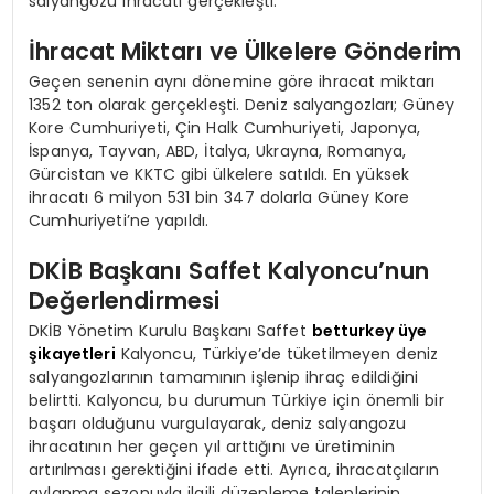
salyangozu ihracatı gerçekleşti.
İhracat Miktarı ve Ülkelere Gönderim
Geçen senenin aynı dönemine göre ihracat miktarı
1352 ton olarak gerçekleşti. Deniz salyangozları; Güney
Kore Cumhuriyeti, Çin Halk Cumhuriyeti, Japonya,
İspanya, Tayvan, ABD, İtalya, Ukrayna, Romanya,
Gürcistan ve KKTC gibi ülkelere satıldı. En yüksek
ihracatı 6 milyon 531 bin 347 dolarla Güney Kore
Cumhuriyeti’ne yapıldı.
DKİB Başkanı Saffet Kalyoncu’nun
Değerlendirmesi
DKİB Yönetim Kurulu Başkanı Saffet
betturkey üye
şikayetleri
Kalyoncu, Türkiye’de tüketilmeyen deniz
salyangozlarının tamamının işlenip ihraç edildiğini
belirtti. Kalyoncu, bu durumun Türkiye için önemli bir
başarı olduğunu vurgulayarak, deniz salyangozu
ihracatının her geçen yıl arttığını ve üretiminin
artırılması gerektiğini ifade etti. Ayrıca, ihracatçıların
avlanma sezonuyla ilgili düzenleme taleplerinin