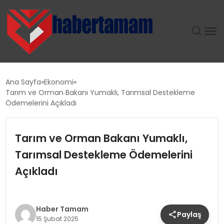
GÜNDEM
Ana Sayfa
Ekonomi
Tarım ve Orman Bakanı Yumaklı, Tarımsal Destekleme
TEKNOLOJI
Ödemelerini Açıkladı
SPOR
Tarım ve Orman Bakanı Yumaklı,
Tarımsal Destekleme Ödemelerini
SAĞLIK
Açıkladı
EKONOMI
MAGAZIN
Haber Tamam
Paylaş
15 Şubat 2025