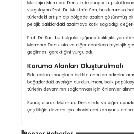
Müsilajın Marmara Denizi’nde sünger topluluklar
vurgulayan Prof. Dr. Mustafa Sarı, bu durumun balık t
türlerdeki artışın dip bölgede azalan çözünmüş oksijen
pelajik balıklardaki azalmaya katkı sağladığı değerle
Prof. Dr. Sarı, bu bulgular ışığında balıkçılık yönet
Marmara Denizi’nin ve diğer denizlerin biyolojik çeş
geçilmesi gerektiğini vurguladı.
Koruma Alanları Oluşturulmalı
Elde edilen sonuçlarla birlikte önerilen adımlar a
boğazlardaki avcılığın durdurulması, balık popülas
türlerin devamının sağlanması için önlemler alınma
Sonuç olarak, Marmara Denizi’nde ve diğer denizlerd
çeşitliliğin devamı için ekosistemi koruyucu önle
Benzer Haberler