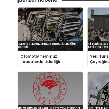
Otomotiv Temmuz
Yerli Turist
İhracatında Liderliğini
Çeyreğind
Sürdürdü
Tatile 83,