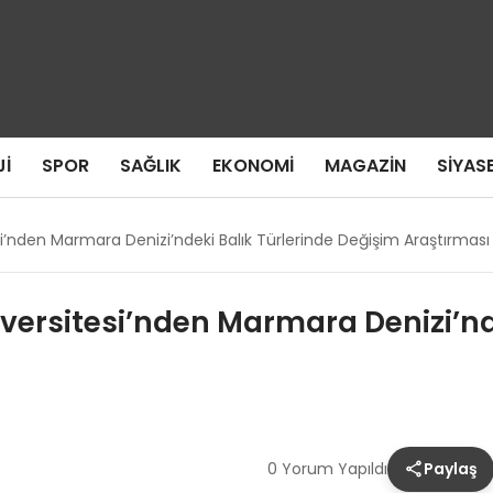
I
SPOR
SAĞLIK
EKONOMI
MAGAZIN
SIYAS
i’nden Marmara Denizi’ndeki Balık Türlerinde Değişim Araştırması
versitesi’nden Marmara Denizi’nde
0 Yorum Yapıldı
Paylaş