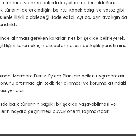
ının ölümüne ve mercanlarda kayıplara neden olduğunu
ürlerini de etkilediğini belirtti. Köpek balığı ve vatoz gibi
le ilişkili olabileceği ifade edildi. Ayrıca, aşırı avcılığın da
ndirildi.
iminde alınması gereken kararları net bir şekilde belirleyerek,
itliliğini korumak için ekosistem esaslı balıkçılık yönetimine
rasında, Marmara Denizi Eylem Planı’nın acilen uygulanması,
yonunu artırmak için tedbirler alınması ve koruma altındaki
sı yer aldı.
e balık türlerinin sağlıklı bir şekilde yaşayabilmesi ve
mlerin hayata geçirilmesi büyük önem taşımaktadır.