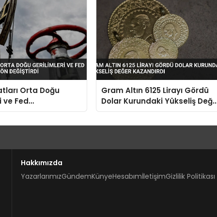
atları Orta Doğu
Gram Altın 6125 Lirayı Gördü
i ve Fed
Dolar Kurundaki Yükseliş Değe
riyle Yön Değiştirdi
Kazandırdı
Hakkımızda
Yazarlarımız
Gündem
Künye
Hesabım
İletişim
Gizlilik Politikası