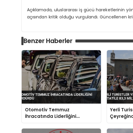
Açıklamada, uluslararası iş gücü hareketlerinin yö
açısından kritik olduğu vurgulandı. Güncellenen kriter
Benzer Haberler
Otomotiv Temmuz
Yerli Turist
İhracatında Liderliğini
Çeyreğind
Sürdürdü
Tatile 83,