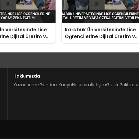
niversitesinde Lise
Karabük Üniversitesinde Lise
ine Dijital Üretim ve
Öğrencilerine Dijital Üretim ve
a Eğitimi
Yapay Zeka Eğitimi Veriliyor
Hakkımızda
Yazarlarımız
Gündem
Künye
Hesabım
İletişim
Gizlilik Politikası