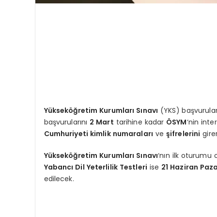
Yükseköğretim Kurumları Sınavı
(YKS) başvuruları
başvurularını
2 Mart
tarihine kadar
ÖSYM
‘nin int
Cumhuriyeti kimlik numaraları
ve
şifrelerini
gire
Yükseköğretim Kurumları Sınavı
‘nın ilk oturumu
Yabancı Dil Yeterlilik Testleri
ise
21 Haziran Paz
edilecek.