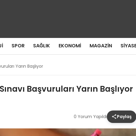
I
SPOR
SAĞLIK
EKONOMI
MAGAZIN
SIYAS
ruları Yarın Başlıyor
ınavı Başvuruları Yarın Başlıyor
0 Yorum Yapıldı
Paylaş