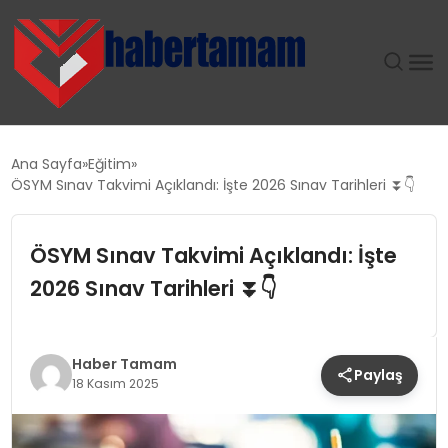
GÜNDEM
Ana Sayfa
Eğitim
ÖSYM Sınav Takvimi Açıklandı: İşte 2026 Sınav Tarihleri ⏬👇
TEKNOLOJI
ÖSYM Sınav Takvimi Açıklandı: İşte
SPOR
2026 Sınav Tarihleri ⏬👇
SAĞLIK
EKONOMI
Haber Tamam
Paylaş
18 Kasım 2025
MAGAZIN