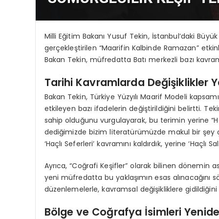
Milli Eğitim Bakanı Yusuf Tekin, İstanbul’daki Bü
gerçekleştirilen “Maarifin Kalbinde Ramazan” etkin
Bakan Tekin, müfredatta Batı merkezli bazı kavra
Tarihi Kavramlarda Değişiklikler Y
Bakan Tekin, Türkiye Yüzyılı Maarif Modeli kapsamı
etkileyen bazı ifadelerin değiştirildiğini belirtti. T
sahip olduğunu vurgulayarak, bu terimin yerine “Haçlı
dediğimizde bizim literatürümüzde makul bir şey ça
‘Haçlı Seferleri’ kavramını kaldırdık, yerine ‘Haçlı Sal
Ayrıca, “Coğrafi Keşifler” olarak bilinen dönemin 
yeni müfredatta bu yaklaşımın esas alınacağını söyl
düzenlemelerle, kavramsal değişikliklere gidildiğini b
Bölge ve Coğrafya İsimleri Yenid