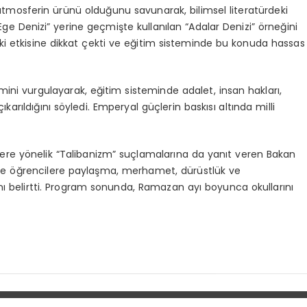
atmosferin ürünü olduğunu savunarak, bilimsel literatürdeki
 “Ege Denizi” yerine geçmişte kullanılan “Adalar Denizi” örneğini
deki etkisine dikkat çekti ve eğitim sisteminde bu konuda hassas
mini vurgulayarak, eğitim sisteminde adalet, insan hakları,
arıldığını söyledi. Emperyal güçlerin baskısı altında milli
klere yönelik “Talibanizm” suçlamalarına da yanıt veren Bakan
nı ve öğrencilere paylaşma, merhamet, dürüstlük ve
ı belirtti. Program sonunda, Ramazan ayı boyunca okullarını