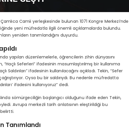
yük Çamlıca Camii yerleşkesinde bulunan 1071 Kongre Merkezi’nde
liğinde yeni müfredatla ilgili önemli açıklamalarda bulundu.
mların yeniden tanımlandığını duyurdu.
apıldı
nda yapılan düzenlemelerle, öğrencilerin zihin dünyasını
ekin, “Haçlı Seferleri” ifadesinin masumlaştırılmış bir kullanıma
 Saldırıları” ifadesinin kullanılacağını açıkladı. Tekin, “Sefer
ğrıştırıyor. Oysa bu bir saldırıydı. Bu nedenle müfredatta
dırıları’ ifadesini kullanıyoruz” dedi.
aslında sömürgeciliğin başlangıcı olduğunu ifade eden Tekin,
edi. Avrupa merkezli tarih anlatısının eleştirildiği bu
elirtti.
en Tanımlandı