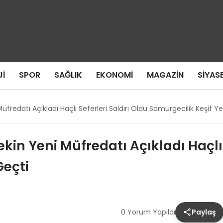
I
SPOR
SAĞLIK
EKONOMI
MAGAZIN
SIYAS
Müfredatı Açıkladı Haçlı Seferleri Saldırı Oldu Sömürgecilik Keşif Y
ekin Yeni Müfredatı Açıkladı Haçlı 
Geçti
0 Yorum Yapıldı
Paylaş