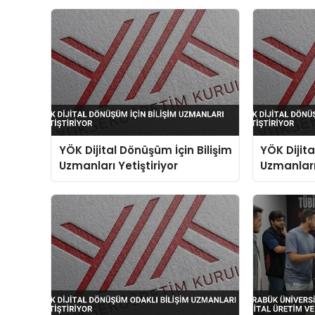
YÖK Dijital Dönüşüm İçin Bilişim
YÖK Dijita
Uzmanları Yetiştiriyor
Uzmanları 