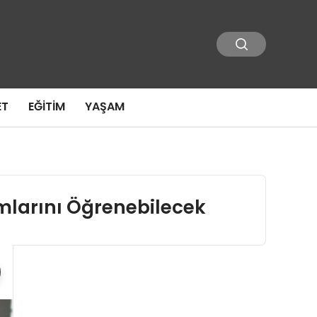
ET
EĞITIM
YAŞAM
umlarını Öğrenebilecek