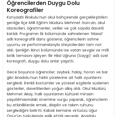
Öğrencilerden Duygu Dolu
Koreografiler
Konyaaltı İlkokulu’nun okul bahçesinde gerçekleştirilen
şenliğe İlçe Milli Eğitim Müdürü Mehmet Gürcan, okul
idarecileri, öğretmenler, veliler ve çok sayıda davetli
katıldı. Programın ilk bölümünde sahnelenen ‘Masal’
adlı koreografili dans gösterisi, öğrencilerin sahne
uyumu ve performanslarıyla izleyicilerden tam not
aldı. Şenliğin ikinci bölümünde ise vatan sevgisi ve milli
birlik temasını işleyen ‘Bir Hilal Uğruna (Saygı)’ adlı özel
koreografi, duygu dolu anlar yaşattı.
Gece boyunca öğrenciler; zeybek, halay, horon ve bar
gibi Anadolu’nun farklı yörelerine ait halk oyunlarını
sergiledi. Renkli kostümler ve yöresel ezgilerle süslenen
gösteriler, davetlilerden yoğun alkış aldı. Okul Müdürü
Mehmet Akay, halk oyunlarının kültürel mirasın
yaşatılmasındaki önemine vurgu yaparak, öğrencilerin
bu etkinliklerde emek, disiplin ve takım ruhunu
sergilediğini belirtti. Kabak kemane virtüözü Uğur
Önür’ün türküleriyle eşlik ettiği gecede, Anadolu