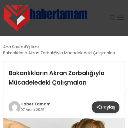
GÜNDEM
Ana Sayfa
Eğitim
Bakanlıkların Akran Zorbalığıyla Mücadeledeki Çalışmaları
TEKNOLOJI
Bakanlıkların Akran Zorbalığıyla
SPOR
Mücadeledeki Çalışmaları
SAĞLIK
EKONOMI
Haber Tamam
Paylaş
07 Aralık 2025
MAGAZIN