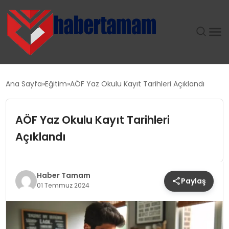
GÜNDEM
Ana Sayfa
Eğitim
AÖF Yaz Okulu Kayıt Tarihleri Açıklandı
TEKNOLOJI
AÖF Yaz Okulu Kayıt Tarihleri
SPOR
Açıklandı
SAĞLIK
Haber Tamam
Paylaş
EKONOMI
01 Temmuz 2024
MAGAZIN