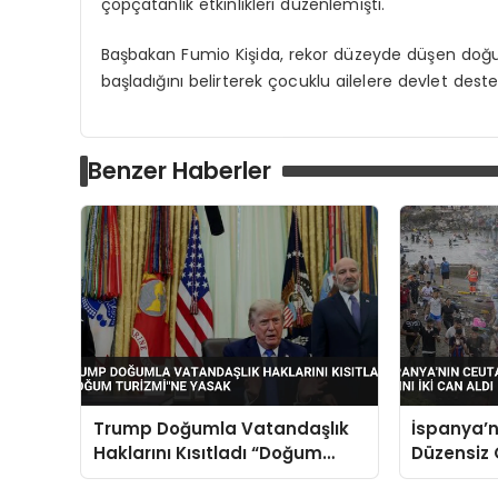
çöpçatanlık etkinlikleri düzenlemişti.
Başbakan Fumio Kişida, rekor düzeyde düşen doğu
başladığını belirterek çocuklu ailelere devlet desteğ
Benzer Haberler
Trump Doğumla Vatandaşlık
İspanya’n
Haklarını Kısıtladı “Doğum
Düzensiz 
Turizmi”ne Yasak
Aldı