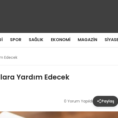
I
SPOR
SAĞLIK
EKONOMI
MAGAZIN
SIYAS
dım Edecek
lılara Yardım Edecek
0 Yorum Yapıldı
Paylaş