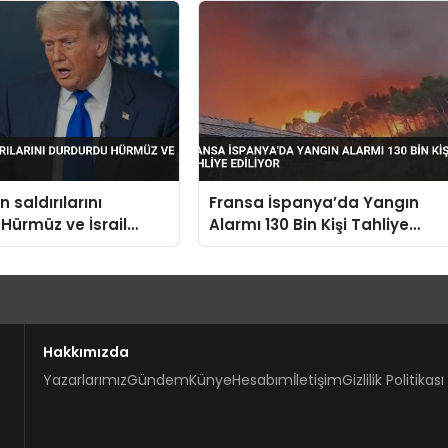
 saldırılarını
Fransa İspanya’da Yangın
Hürmüz ve İsrail
Alarmı 130 Bin Kişi Tahliye
Ediliyor
Hakkımızda
Yazarlarımız
Gündem
Künye
Hesabım
İletişim
Gizlilik Politikası