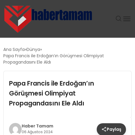
GÜNDEM
Ana Sayfa
Dünya
Papa Francis ile Erdoğan’ın Görüşmesi Olimpiyat
TEKNOLOJI
Propagandasını Ele Aldı
SPOR
Papa Francis ile Erdoğan’ın
Görüşmesi Olimpiyat
SAĞLIK
Propagandasını Ele Aldı
EKONOMI
MAGAZIN
Haber Tamam
Paylaş
06 Ağustos 2024