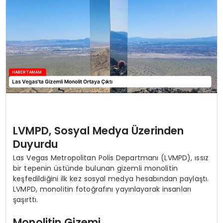
SIYASET
EĞITIM
YAŞAM
LVMPD, Sosyal Medya Üzerinden
Duyurdu
Las Vegas Metropolitan Polis Departmanı (LVMPD), ıssız
bir tepenin üstünde bulunan gizemli monolitin
keşfedildiğini ilk kez sosyal medya hesabından paylaştı.
LVMPD, monolitin fotoğrafını yayınlayarak insanları
şaşırttı.
Monolitin Gizemi