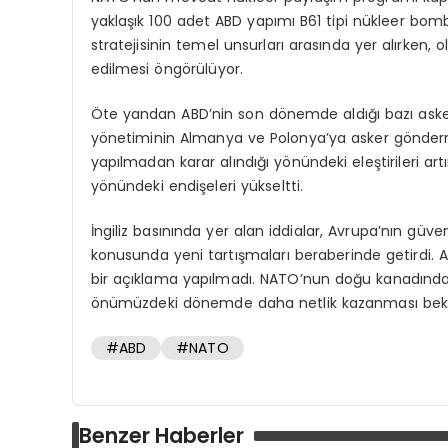
yaklaşık 100 adet ABD yapımı B61 tipi nükleer bom
stratejisinin temel unsurları arasında yer alırken,
edilmesi öngörülüyor.
Öte yandan ABD’nin son dönemde aldığı bazı asker
yönetiminin Almanya ve Polonya’ya asker gönderme pr
yapılmadan karar alındığı yönündeki eleştirileri art
yönündeki endişeleri yükseltti.
İngiliz basınında yer alan iddialar, Avrupa’nın güve
konusunda yeni tartışmaları beraberinde getirdi. 
bir açıklama yapılmadı. NATO’nun doğu kanadında n
önümüzdeki dönemde daha netlik kazanması bekl
#ABD
#NATO
Benzer Haberler