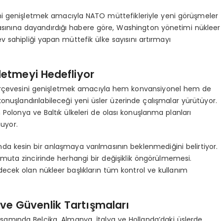
sini genişletmek amacıyla NATO müttefikleriyle yeni görüşmeler
 basınına dayandırdığı habere göre, Washington yönetimi nükleer
v sahipliği yapan müttefik ülke sayısını artırmayı
etmeyi Hedefliyor
çerçevesini genişletmek amacıyla hem konvansiyonel hem de
nuşlandırılabileceği yeni üsler üzerinde çalışmalar yürütüyor.
lonya ve Baltık ülkeleri de olası konuşlanma planları
uyor.
da kesin bir anlaşmaya varılmasının beklenmediğini belirtiyor.
omuta zincirinde herhangi bir değişiklik öngörülmemesi.
ecek olan nükleer başlıkların tüm kontrol ve kullanım
ve Güvenlik Tartışmaları
mında Belçika, Almanya, İtalya ve Hollanda’daki üslerde