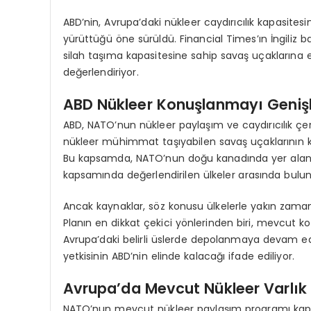
ABD’nin, Avrupa’daki nükleer caydırıcılık kapasite
yürüttüğü öne sürüldü. Financial Times’ın İngiliz
silah taşıma kapasitesine sahip savaş uçaklarına e
değerlendiriyor.
ABD Nükleer Konuşlanmayı Genişl
ABD, NATO’nun nükleer paylaşım ve caydırıcılık 
nükleer mühimmat taşıyabilen savaş uçaklarının ko
Bu kapsamda, NATO’nun doğu kanadında yer alan Po
kapsamında değerlendirilen ülkeler arasında bulun
Ancak kaynaklar, söz konusu ülkelerle yakın zaman
Planın en dikkat çekici yönlerinden biri, mevcut k
Avrupa’daki belirli üslerde depolanmaya devam ed
yetkisinin ABD’nin elinde kalacağı ifade ediliyor.
Avrupa’da Mevcut Nükleer Varlık 
NATO’nun mevcut nükleer paylaşım programı kapsa