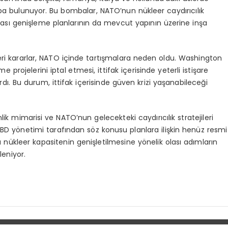
ba bulunuyor. Bu bombalar, NATO’nun nükleer caydırıcılık
 olası genişleme planlarının da mevcut yapının üzerine inşa
i kararlar, NATO içinde tartışmalara neden oldu. Washington
ojelerini iptal etmesi, ittifak içerisinde yeterli istişare
ırdı. Bu durum, ittifak içerisinde güven krizi yaşanabileceği
nlik mimarisi ve NATO’nun gelecekteki caydırıcılık stratejileri
ABD yönetimi tarafından söz konusu planlara ilişkin henüz resmi
ükleer kapasitenin genişletilmesine yönelik olası adımların
eniyor.