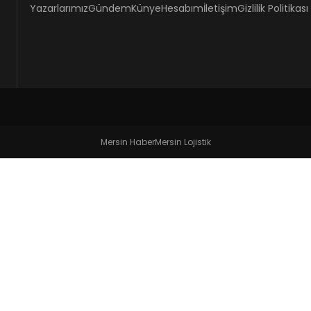
Yazarlarımız
Gündem
Künye
Hesabım
İletişim
Gizlilik Politikası
Mersin Haber
Mersin Lojistik